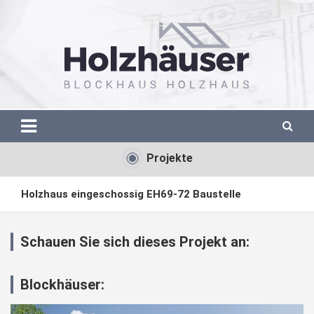
Skip
to
content
Blockhaus Holzhaus aus Polen
Blockhaus Holzhaus aus Polen
Projekte
Holzhaus eingeschossig EH69-72 Baustelle
Blockbohlenhaus winterfest 280qm NL
Schauen Sie sich dieses Projekt an:
Blockhaus Montage EH84-878
Blockhäuser:
Blockhäuser Preisliste EH84-878