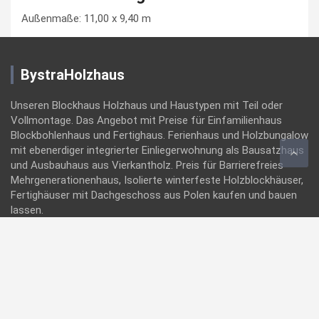
Außenmaße: 11,00 x 9,40 m
BystraHolzhaus
Unseren Blockhaus Holzhaus und Haustypen mit Teil oder
Vollmontage. Das Angebot mit Preise für Einfamilienhaus
Blockbohlenhaus und Fertighaus. Ferienhaus und Holzbungalow
mit ebenerdiger integrierter Einliegerwohnung als Bausatzhaus
und Ausbauhaus aus Vierkantholz. Preis für Barrierefreies
Mehrgenerationenhaus, Isolierte winterfeste Holzblockhäuser,
Fertighäuser mit Dachgeschoss aus Polen kaufen und bauen
lassen.
Bystra-Holzhaus Hersteller, Anbieter für hochwertigste
Holzbautechnik, moderne energiesparende Holzhäuser mit
sehr guten Dämmwerten. Die Wandstärken bei Holzhäusern
sind sogar geringer als bei der Massivbauweise Stein auf Stein
und verfügen meist über bessere Dämmwerte. Ökologisches
Bauen und Wohnen mit dem nachwachsenden Baustoff Holz