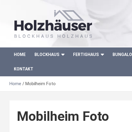
Skip
to
content
Blockhaus Holzhaus aus Polen
Blockhaus
HOME
BLOCKHAUS
FERTIGHAUS
BUNGAL
Holzhaus aus
KONTAKT
Polen
Home
Mobilheim Foto
Mobilheim Foto