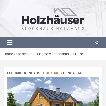
Skip
to
content
Blockhaus Holzhaus aus Polen
Blockhaus Holzhaus aus Polen
Home
Blockhaus
Bungalow Ferienhaus EH41-781
BLOCKBOHLENHAUS
BLOCKHAUS
BUNGALOW