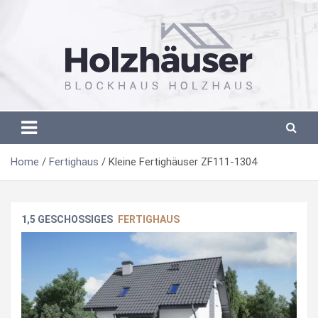
Skip
to
content
Blockhaus Holzhaus aus Polen
Blockhaus Holzhaus aus Polen
Home
Fertighaus
Kleine Fertighäuser ZF111-1304
1,5 GESCHOSSIGES
FERTIGHAUS